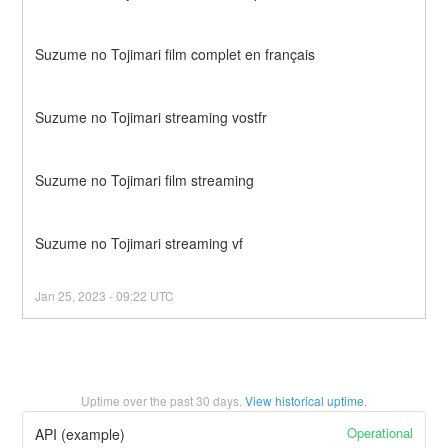
Suzume no Tojimari film complet en français
Suzume no Tojimari streaming vostfr
Suzume no Tojimari film streaming
Suzume no Tojimari streaming vf
Jan
25
,
2023
-
09:22
UTC
Uptime over the past
30
days.
View historical uptime.
Operational
API (example)