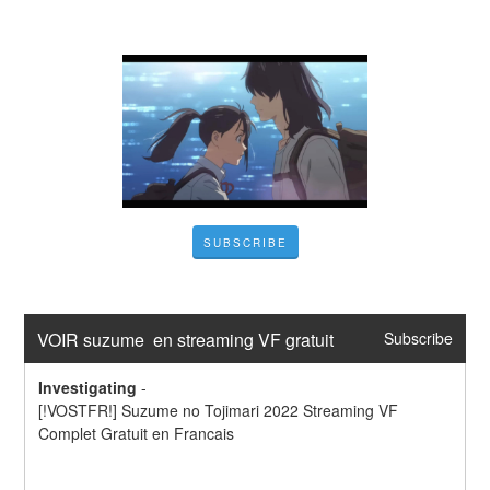
SUBSCRIBE
VOIR suzume  en streaming VF gratuit
Subscribe
Investigating
-
[!VOSTFR!] Suzume no Tojimari 2022 Streaming VF 
Complet Gratuit en Francais