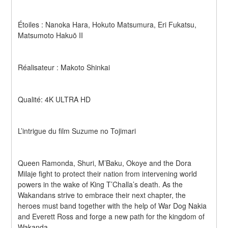
Étoiles : Nanoka Hara, Hokuto Matsumura, Eri Fukatsu, 
Matsumoto Hakuō II
Réalisateur : Makoto Shinkai
Qualité: 4K ULTRA HD
L’intrigue du film Suzume no Tojimari
Queen Ramonda, Shuri, M’Baku, Okoye and the Dora 
Milaje fight to protect their nation from intervening world 
powers in the wake of King T’Challa’s death. As the 
Wakandans strive to embrace their next chapter, the 
heroes must band together with the help of War Dog Nakia 
and Everett Ross and forge a new path for the kingdom of 
Wakanda.